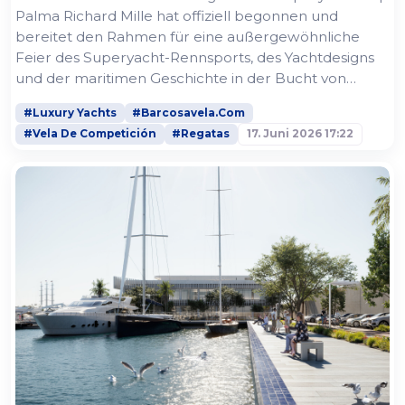
Palma Richard Mille hat offiziell begonnen und
bereitet den Rahmen für eine außergewöhnliche
Feier des Superyacht-Rennsports, des Yachtdesigns
und der maritimen Geschichte in der Bucht von
Palma. Dieses Jubiläum ist ein bedeutender
#Luxury Yachts
#Barcosavela.Com
Meilenstein für Europas traditionsreichste
#Vela De Competición
#Regatas
17. Juni 2026 17:22
Superyacht-Regatta. Im Jahr 2026 wird die
Superyacht Cup Palma Richard Mille erneut
Weltklasse-Wettbewerb mit der entspannten,...