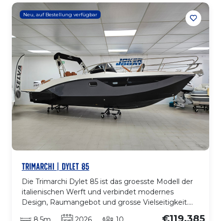
Der Aussenbordmotor sorgt fuer stabile, ruhige
Neu, auf Bestellung verfügbar
und effiziente Fahrt, ideal fuer Kuestenausfluege,
Familienfahrten oder entspannte Tage an Bord. Ein
Boot mit Charakter, bis ins Detail gepflegt, das ein
praktisches und elegantes Bootserlebnis bietet.
TRIMARCHI | DYLET 85
Die Trimarchi Dylet 85 ist das groesste Modell der
italienischen Werft und verbindet modernes
Design, Raumangebot und grosse Vielseitigkeit.
Mit fast 9 m Laenge ueber alles und grosszuegiger
€119.385
8.5m
2026
10