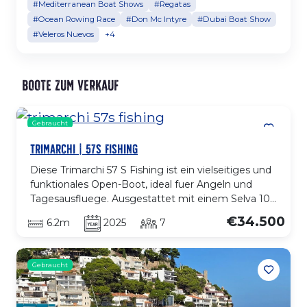
#Mediterranean Boat Shows
#Regatas
#Ocean Rowing Race
#Don Mc Intyre
#Dubai Boat Show
#Veleros Nuevos
+4
Boote zum Verkauf
Gebraucht
TRIMARCHI | 57S FISHING
Diese Trimarchi 57 S Fishing ist ein vielseitiges und
funktionales Open-Boot, ideal fuer Angeln und
Tagesausfluege. Ausgestattet mit einem Selva 100
XSR Motor mit nur 20 Stunden bietet sie agile,
€34.500
6.2m
2025
7
effiziente und nahezu neue Leistung. Die
praktische Aufteilung mit Mittelkonsole, breiten
Bewegungsflaechen und komfortablem
Gebraucht
Sitzbereich sorgt fuer Komfort und
Bewegungsfreiheit an Bord. Der Rumpf bietet
stabile und sichere Fahrt fuer jede Art von Ausflug.