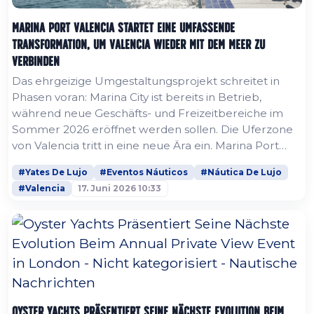
Marina Port Valencia startet eine umfassende
Transformation, um Valencia wieder mit dem Meer zu
verbinden
Das ehrgeizige Umgestaltungsprojekt schreitet in
Phasen voran: Marina City ist bereits in Betrieb,
während neue Geschäfts- und Freizeitbereiche im
Sommer 2026 eröffnet werden sollen. Die Uferzone
von Valencia tritt in eine neue Ära ein. Marina Port
Valencia, eines der ambitioniertesten Marina-
#Yates De Lujo
#Eventos Náuticos
#Náutica De Lujo
Entwicklungsprojekte, die derzeit im Mittelmeerraum
#Valencia
17. Juni 2026 10:33
umgesetzt werden, hat offiziell damit begonnen, die
ersten fertiggestellten Elemente seines langfristigen
Transformationsplans zu...
Oyster Yachts Präsentiert Seine Nächste Evolution Beim