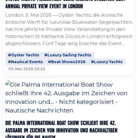
Annual Private View Event in London
London, 5. Mai 2026 — Oyster Yachts, die ikonische
britische Werft für luxuriöse Bluewater-Segelyachten,
hat ihre jährliche Private View Veranstaltung in den
historischen St Katharine Docks in London erfolgreich
abgeschlossen. Fünf Tage lang brachte das Event
Oyster-Eigner, Branchenführer und bekannte
#Oyster Yachts
#Luxury Sailing Yachts
Stimmen der Segelwelt zusammen, um über die
#Nautical Events
#Boat Shows2026
#Luxury Yachts
Zukunft des Offshore-Segelns zu diskutieren und
05. Mai 2026 20:22
gleichzeitig die seltene Gelegenheit zu bieten, einen
großen Teil der...
Die Palma International Boat Show schließt ihre 42.
Ausgabe im Zeichen von Innovation und nachhaltigen
Lösungen für die Nautik