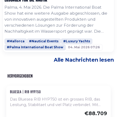
Palma, 4. Mai 2026. Die Palma International Boat
Show hat eine weitere Ausgabe abgeschlossen, die
von innovativen ausgestellten Produkten und
verschiedenen Lösungen zur Förderung der
Nachhaltigkeit im Wassersport geprägt war. Die
nautische Branche, die sich zunehmend der
#Mallorca
#Nautical Events
#Luxury Yachts
Notwendigkeit bewusst ist, das Meer zu schützen,
#Palma International Boat Show
04. Mai 2026 07:26
nutzte die Plattform der Messe in Palma, um
Elektromotoren, Hybridboote sowie elektrische
Alle Nachrichten lesen
Jetskis und wasserstoffbetriebene Boote als
Alternativen zum...
HERVORGEHOBEN
bluesea | rib hyp750
Neu, auf Bestellung verfügbar
Das Bluesea RIB HYP750 ist ein grosses RIB, das
Leistung, Stabilitaet und viel Platz verbindet. Mit
einem vielseitigen und gut genutzten Deck bietet
€88.709
es eine Sonnenliege am Bug, grosszuegige