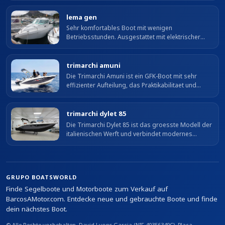
grosses, gut organisiertes Cockpit,...
lema gen
Sehr komfortables Boot mit wenigen
Betriebsstunden. Ausgestattet mit elektrischer
Ankerwinde, Kompass, Garmin GPSmap 188
Echolot + Karte, VHF-Funk, Dusche +
Frischwassertank,...
trimarchi amuni
Die Trimarchi Amuni ist ein GFK-Boot mit sehr
effizienter Aufteilung, das Praktikabilitaet und
Vielseitigkeit bietet.
trimarchi dylet 85
Die Trimarchi Dylet 85 ist das groesste Modell der
italienischen Werft und verbindet modernes
Design, Raumangebot und grosse Vielseitigkeit.
Mit fast 9 m Laenge ueber alles und...
GRUPO BOATSWORLD
Finde Segelboote und Motorboote zum Verkauf auf
BarcosAMotor.com. Entdecke neue und gebrauchte Boote und finde
dein nächstes Boot.
© Alle Rechte vorbehalten. David Lyons Garcia (NIF 40356349C), Plaça