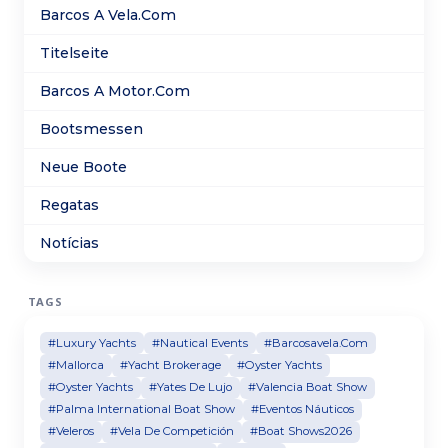
mejoras tanto técnicas como estéticas lo que la
Barcos A Vela.Com
convierte en una unidad muy sólida fiable y cuidada
Titelseite
Barcos A Motor.Com
Bootsmessen
Neue Boote
Regatas
Notícias
TAGS
#Luxury Yachts
#Nautical Events
#Barcosavela.Com
#Mallorca
#Yacht Brokerage
#Oyster Yachts
#Oyster Yachts
#Yates De Lujo
#Valencia Boat Show
#Palma International Boat Show
#Eventos Náuticos
#Veleros
#Vela De Competición
#Boat Shows2026