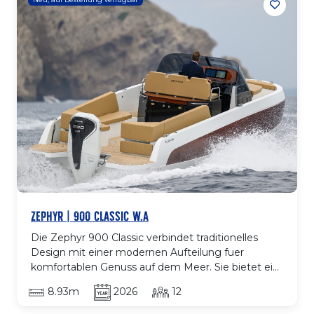
konstruierter Rumpf sorgt fuer ruhige und sichere
Fahrt, waehrend die offene Aufteilung den
gesamten Aussenbereich optimal nutzt. Ein
perfektes Modell fuer alle, die Eleganz, Komfort
und Authentizitaet bei jeder Ausfahrt suchen.
ZEPHYR | 900 CLASSIC W.A
Die Zephyr 900 Classic verbindet traditionelles
Design mit einer modernen Aufteilung fuer
komfortablen Genuss auf dem Meer. Sie bietet ein
grosses, gut organisiertes Cockpit, Sonnenliege am
8.93m
2026
12
Bug, komfortable Sitze und hochwertige
Ausfuehrungen, die ihren zeitlosen Stil betonen.