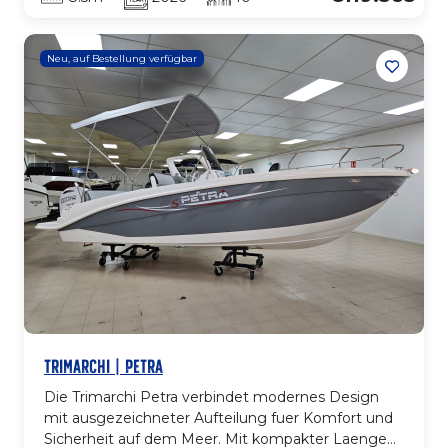
Breite bietet sie gut aufgeteilte, komfortable
Bereiche an Deck und im Innenraum. Sie verfuegt
ueber grosse Sonnenliegen am Bug und achtern,
Neu, auf Bestellung verfügbar
Cockpit mit umlaufenden Sitzen, gut geschuetzte
Mittelkonsole und Badeplattform. Innen bietet die
Kabine Doppelkoje, WC und Stauraum, ausgelegt
fuer Wochenendtrips.
TRIMARCHI | PETRA
Die Trimarchi Petra verbindet modernes Design
mit ausgezeichneter Aufteilung fuer Komfort und
Sicherheit auf dem Meer. Mit kompakter Laenge