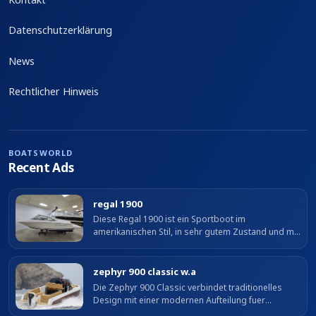
Datenschutzerklärung
News
Rechtlicher Hinweis
BOATSWORLD
Recent Ads
regal 1900
Diese Regal 1900 ist ein Sportboot im
amerikanischen Stil, in sehr gutem Zustand und mit
weniger als 300 Motorstunden, was moderate
Nutzung und gute Wartung zeigt. Sie bietet...
zephyr 900 classic w.a
Die Zephyr 900 Classic verbindet traditionelles
Design mit einer modernen Aufteilung fuer
komfortablen Genuss auf dem Meer. Sie bietet ein