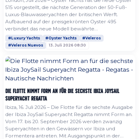
London, Juli 2026 – Oyster Yachts hat die neue Oyster
515 vorgestellt, die nächste Generation der 50-Fuß-
Luxus-Blauwasseryachten der britischen Werft.
Aufbauend auf der preisgekrönten Oyster 495
verbindet das neue Modell bewährte
Hochseetauglichkeit mit mehr Innenraumvolumen,
#Luxury Yachts
#Oyster Yachts
#Veleros
einer größeren Segelfläche, zeitgemäßem Design
#Veleros Nuevos
13. Juli 2026 08:30
und einem vollständig neu gestalteten, von
Superyachten inspirierten Achterdeck. Die Oyster 515
wurde in Zusammenarbeit mit Humphreys Yacht
Design und...
Die Flotte nimmt Form an für die sechste Ibiza JoySail
Superyacht Regatta
Ibiza, 16. Juli 2026 – Die Flotte für die sechste Ausgabe
der Ibiza JoySail Superyacht Regatta nimmt Form an.
Vom 17. bis 20. September 2026 werden zwanzig
Superyachten in den Gewässern vor Ibiza und
Formentera antreten. Mit Ausgangspunkt in der