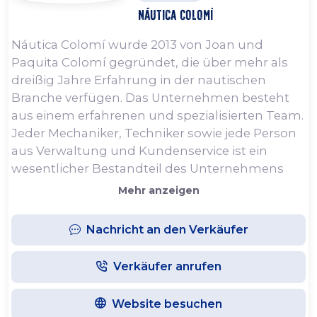
Náutica Colomí
Náutica Colomí wurde 2013 von Joan und
Paquita Colomí gegründet, die über mehr als
dreißig Jahre Erfahrung in der nautischen
Branche verfügen. Das Unternehmen besteht
aus einem erfahrenen und spezialisierten Team.
Jeder Mechaniker, Techniker sowie jede Person
aus Verwaltung und Kundenservice ist ein
wesentlicher Bestandteil des Unternehmens
und trägt dazu bei, allen Kunden den
Mehr anzeigen
bestmöglichen Service zu bieten.
Nachricht an den Verkäufer
Bei Náutica Colomí ist jeder Kunde wichtig. Das
Hauptziel ist, dass jeder Kunde sein Boot ganz
Verkäufer anrufen
unbesorgt genießen kann, sei es das ganze Jahr
über, während der Sommermonate oder in der
Website besuchen
Urlaubswoche. Deshalb ist die