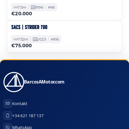
7.5m
1996
6
€20.000
SACS | STRIDER 700
Gebraucht
7.52m
2023
16
€75.000
BarcosAMotor.com
Kontakt
+34 621 187 137
WhatsApp