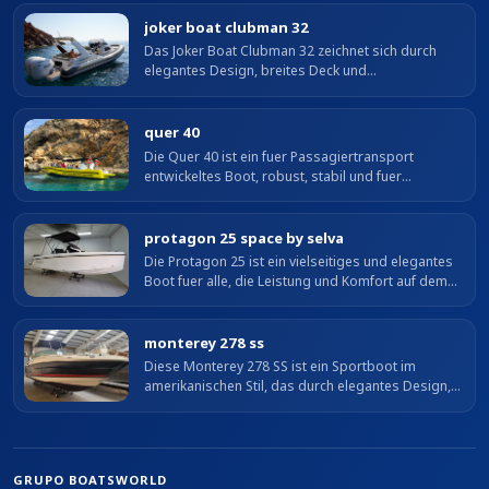
breites Deck mit Sonnenliege am Bug,...
joker boat clubman 32
Das Joker Boat Clubman 32 zeichnet sich durch
elegantes Design, breites Deck und
ausgezeichnete Seeeigenschaften aus. Mit 9,51 m
Laenge ueber alles und 3,26 m Breite bietet es...
quer 40
Die Quer 40 ist ein fuer Passagiertransport
entwickeltes Boot, robust, stabil und fuer
professionellen Einsatz vorbereitet. Solide
Bauweise und ausgezeichnetes Fahrverhalten...
protagon 25 space by selva
Die Protagon 25 ist ein vielseitiges und elegantes
Boot fuer alle, die Leistung und Komfort auf dem
Wasser suchen. Mit 8,00 Metern Laenge ueber
alles und modernem Design eignet...
monterey 278 ss
Diese Monterey 278 SS ist ein Sportboot im
amerikanischen Stil, das durch elegantes Design,
hochwertige Ausfuehrung und ausgezeichnetes
Fahrverhalten ueberzeugt. Ideal, um das...
GRUPO BOATSWORLD