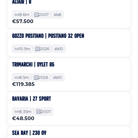
ALTAIR | 8
Gebraucht
8.6m
2007
8
€57.500
GOZZO POSITANO | POSITANO 32 OPEN
Neu, auf Bestellung verfügbar
10.5m
2026
10
TRIMARCHI | DYLET 85
Neu, auf Bestellung verfügbar
8.5m
2026
10
€119.385
BAVARIA | 27 SPORT
Gebraucht
8.35m
2007
€48.500
SEA RAY | 230 OV
Gebraucht