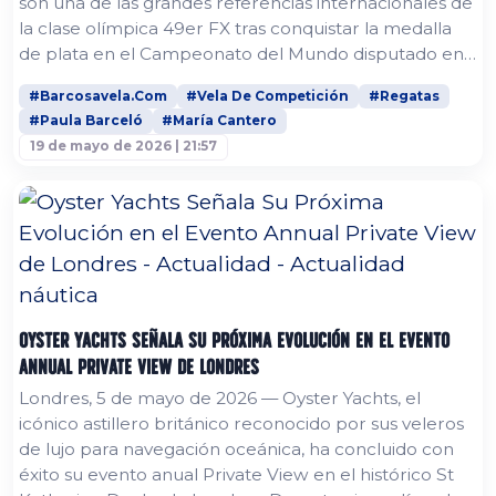
son una de las grandes referencias internacionales de
la clase olímpica 49er FX tras conquistar la medalla
de plata en el Campeonato del Mundo disputado en
aguas de Quiberon. La tripulación española llegaba a
#Barcosavela.Com
#Vela De Competición
#Regatas
la jornada final como líder de la clasificación general
#Paula Barceló
#María Cantero
después de una semana muy sólida y consistente. Sin
19 de mayo de 2026 | 21:57
embargo, el nuevo formato de Medal Series
comprimía las...
Oyster Yachts Señala Su Próxima Evolución en el Evento
Annual Private View de Londres
Londres, 5 de mayo de 2026 — Oyster Yachts, el
icónico astillero británico reconocido por sus veleros
de lujo para navegación oceánica, ha concluido con
éxito su evento anual Private View en el histórico St