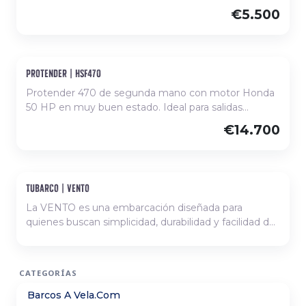
sencillez.
costeras en la Costa Brava.
€5.500
protender | hsf470
Ocasión
Protender 470 de segunda mano con motor Honda
50 HP en muy buen estado. Ideal para salidas
costeras cómodas y seguras.
€14.700
tubarco | vento
Nuevo, disponible para comanda
La VENTO es una embarcación diseñada para
quienes buscan simplicidad, durabilidad y facilidad de
uso. Fabricada en polietileno de alta densidad,
destaca por su gran resistencia a los impactos, su
bajo mantenimiento y su larga vida útil. Además, el
CATEGORÍAS
material es totalmente reciclable, convirtiéndola en
una opción respetuosa con el medio ambiente. Su
Barcos A Vela.Com