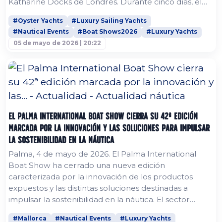
Katharine Docks de Londres. Durante cinco días, el
encuentro reunió a propietarios de Oyster, líderes de
#Oyster Yachts
#Luxury Sailing Yachts
la industria y destacadas voces del mundo de la vela
#Nautical Events
#Boat Shows2026
#Luxury Yachts
para debatir sobre el futuro de la navegación
05 de mayo de 2026 | 20:22
offshore, ofreciendo además la rara oportunidad de
descubrir gran...
El Palma International Boat Show cierra su 42ª edición
marcada por la innovación y las soluciones para impulsar
la sostenibilidad en la náutica
Palma, 4 de mayo de 2026. El Palma International
Boat Show ha cerrado una nueva edición
caracterizada por la innovación de los productos
expuestos y las distintas soluciones destinadas a
impulsar la sostenibilidad en la náutica. El sector
náutico, cada vez más concienciado con la necesidad
#Mallorca
#Nautical Events
#Luxury Yachts