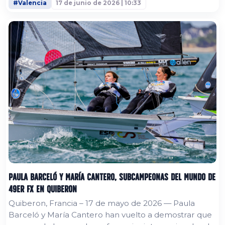
#Valencia
17 de junio de 2026 | 10:33
en el Mediterráneo, ha comenzado oficialmente a
mostrar los primeros elementos finalizados de su plan
de transformación a largo...
Paula Barceló y María Cantero, subcampeonas del mundo de
49er FX en Quiberon
Quiberon, Francia – 17 de mayo de 2026 — Paula
Barceló y María Cantero han vuelto a demostrar que