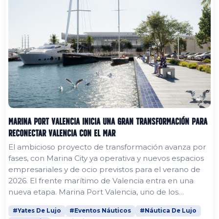
Marina Port Valencia inicia una gran transformación para
reconectar Valencia con el mar
El ambicioso proyecto de transformación avanza por
fases, con Marina City ya operativa y nuevos espacios
empresariales y de ocio previstos para el verano de
2026. El frente marítimo de Valencia entra en una
nueva etapa. Marina Port Valencia, uno de los
proyectos de remodelación de marinas más
#Yates De Lujo
#Eventos Náuticos
#Náutica De Lujo
ambiciosos que se están desarrollando actualmente