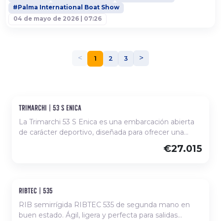
de proteger el mar, ha aprovechado el escaparate
#Palma International Boat Show
que ofrece la feria de Palma para presentar motores
04 de mayo de 2026 | 07:26
eléctricos, embarcaciones híbridas e incluso motos
de agua eléctricas o barcos...
<
>
1
2
3
trimarchi | 53 s enica
Nuevo, disponible para comanda
La Trimarchi 53 S Enica es una embarcación abierta
de carácter deportivo, diseñada para ofrecer una
navegación cómoda y segura en salidas costeras. Su
€27.015
distribución optimiza el espacio a bordo, con solárium
en proa, consola central y asientos en popa que
facilitan el disfrute durante el día. Su motorización
fueraborda proporciona un rendimiento ágil y
ribtec | 535
Ocasión
eficiente, ideal tanto para paseos como para
actividades recreativas. Una embarcación funcional,
RIB semirrígida RIBTEC 535 de segunda mano en
fácil de manejar y perfecta para disfrutar del mar con
buen estado. Ágil, ligera y perfecta para salidas