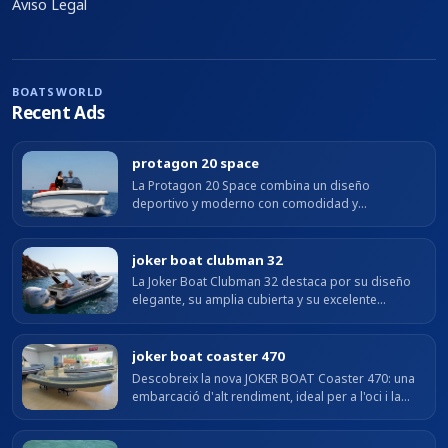
Aviso Legal
BOATSWORLD
Recent Ads
protagon 20 space
La Protagon 20 Space combina un diseño
deportivo y moderno con comodidad y
funcionalidad a bordo. Su bañera amplia, el
solárium en proa y la plataforma de baño ofrecen
un...
joker boat clubman 32
La Joker Boat Clubman 32 destaca por su diseño
elegante, su amplia cubierta y su excelente
comportamiento en navegación. Con una eslora de
9,51 m y una manga de 3,26 m, ofrece...
joker boat coaster 470
Descobreix la nova JOKER BOAT Coaster 470: una
embarcació d'alt rendiment, ideal per a l'oci i la
pesca. Perfecta per navegar amb estil.