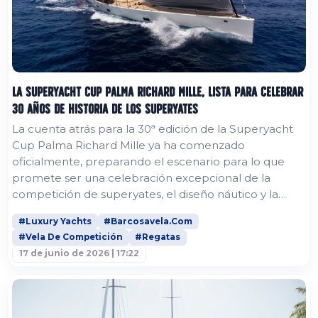
La Superyacht Cup Palma Richard Mille, lista para celebrar
30 años de historia de los superyates
La cuenta atrás para la 30ª edición de la Superyacht
Cup Palma Richard Mille ya ha comenzado
oficialmente, preparando el escenario para lo que
promete ser una celebración excepcional de la
competición de superyates, el diseño náutico y la
historia marítima en la bahía de Palma. Este
#Luxury Yachts
#Barcosavela.Com
aniversario representa un hito destacado para la
#Vela De Competición
#Regatas
regata de superyates más longeva de Europa. En
17 de junio de 2026 | 17:22
2026, la Superyacht Cup Palma Richard Mille volverá
a combinar competición de máximo nivel...