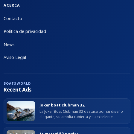
ACERCA
Contacto
Política de privacidad
News
Aviso Legal
BOATSWORLD
Recent Ads
joker boat clubman 32
La Joker Boat Clubman 32 destaca por su diseño
elegante, su amplia cubierta y su excelente
comportamiento en navegación. Con una eslora de
9,51 m y una manga de 3,26 m, ofrece...
trimarchi 53 s enica