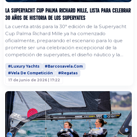
La Superyacht Cup Palma Richard Mille, lista para celebrar
30 años de historia de los superyates
La cuenta atrás para la 30ª edición de la Superyacht
Cup Palma Richard Mille ya ha comenzado
oficialmente, preparando el escenario para lo que
promete ser una celebración excepcional de la
competición de superyates, el diseño náutico y la
historia marítima en la bahía de Palma. Este
#Luxury Yachts
#Barcosavela.Com
aniversario representa un hito destacado para la
#Vela De Competición
#Regatas
regata de superyates más longeva de Europa. En
17 de junio de 2026 | 17:22
2026, la Superyacht Cup Palma Richard Mille volverá
a combinar competición de máximo nivel...