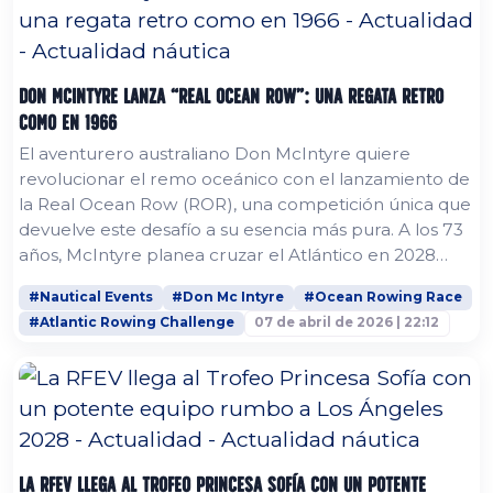
Don McIntyre lanza “Real Ocean Row”: una regata retro
como en 1966
El aventurero australiano Don McIntyre quiere
revolucionar el remo oceánico con el lanzamiento de
la Real Ocean Row (ROR), una competición única que
devuelve este desafío a su esencia más pura. A los 73
años, McIntyre planea cruzar el Atlántico en 2028
utilizando únicamente métodos tradicionales de
#Nautical Events
#Don Mc Intyre
#Ocean Rowing Race
navegación, invitando a navegantes y aventureros de
#Atlantic Rowing Challenge
07 de abril de 2026 | 22:12
todo el mundo a unirse a este reto. 3.200 millas de
desafío humano a través del Atlántico La Real Ocean
Row cubrirá...
La RFEV llega al Trofeo Princesa Sofía con un potente