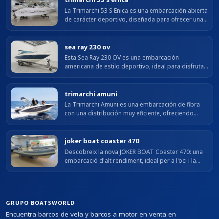
La Trimarchi 53 S Enica es una embarcación abierta
de carácter deportivo, diseñada para ofrecer una
navegación cómoda y segura en salidas costeras.
Su distribución optimiza el...
sea ray 230 ov
Esta Sea Ray 230 OV es una embarcación
americana de estilo deportivo, ideal para disfrutar
del mar con comodidad y buenas prestaciones.
Destaca por su diseño elegante, su...
trimarchi amuni
La Trimarchi Amuni es una embarcación de fibra
con una distribución muy eficiente, ofreciendo
practicidad y versatilidad.
joker boat coaster 470
Descobreix la nova JOKER BOAT Coaster 470: una
embarcació d'alt rendiment, ideal per a l'oci i la
pesca. Perfecta per navegar amb estil.
GRUPO BOATSWORLD
Encuentra barcos de vela y barcos a motor en venta en