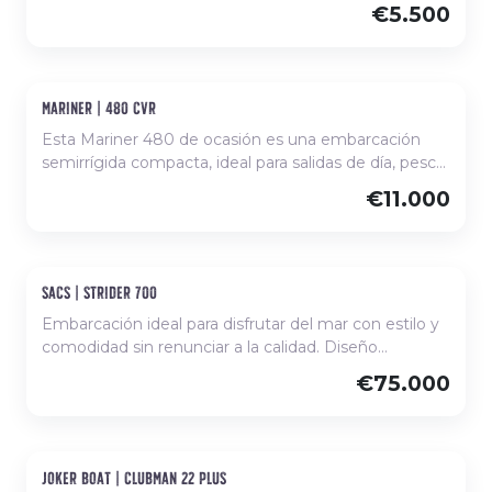
costeras en la Costa Brava.
€5.500
mariner | 480 cvr
Ocasión
Esta Mariner 480 de ocasión es una embarcación
semirrígida compacta, ideal para salidas de día, pesca
o como embarcación auxiliar. Destaca por su
€11.000
ligereza, facilidad de manejo y excelente estabilidad
en navegación. Su diseño open con consola central y
espacios bien distribuidos permite una buena
movilidad a bordo, ofreciendo comodidad y
sacs | strider 700
Ocasión
funcionalidad en cada salida.
Embarcación ideal para disfrutar del mar con estilo y
comodidad sin renunciar a la calidad. Diseño
elegante y equipamientos de alta gama, este barco
€75.000
ofrece una experiencia única, perfecta para relajarse y
divertirse en el agua. En gestión de venta, Nautica
Colomí actúa como intermediario según lo
establecido en el Código de Consumo de Catalunya.
joker boat | clubman 22 plus
Nuevo, disponible para comanda