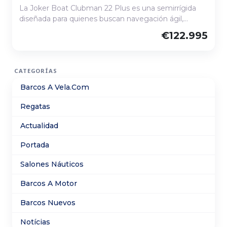
La Joker Boat Clubman 22 Plus es una semirrígida
diseñada para quienes buscan navegación ágil,
estable y segura. Su casco en V profunda y
€122.995
flotadores de alta resistencia aseguran una excelente
maniobrabilidad en todas las condiciones. Con un
amplio solárium de proa, cómodos asientos y una
CATEGORÍAS
distribución optimizada, ofrece espacio para relajarse
y disfrutar de paseos o actividades deportivas en el
Barcos A Vela.Com
agua. Equipada con motores potentes y capacidad
de almacenamiento, es la opción ideal para familias o
Regatas
grupos que desean explorar la costa con estilo y
comodidad.
Actualidad
Portada
Salones Náuticos
Barcos A Motor
Barcos Nuevos
Notícias