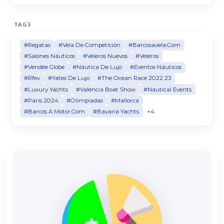
TAGS
#Regatas
#Vela De Competición
#Barcosavela.Com
#Salones Náuticos
#Veleros Nuevos
#Veleros
#Vendée Globe
#Náutica De Lujo
#Eventos Náuticos
#Rfev
#Yates De Lujo
#The Ocean Race 2022 23
#Luxury Yachts
#Valencia Boat Show
#Nautical Events
#París 2024
#Olimpiadas
#Mallorca
#Barcos A Motor.Com
#Bavaria Yachts
+4