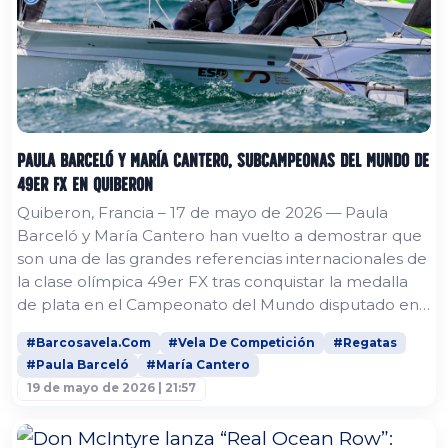
Paula Barceló y María Cantero, subcampeonas del mundo de
49er FX en Quiberon
Quiberon, Francia – 17 de mayo de 2026 — Paula
Barceló y María Cantero han vuelto a demostrar que
son una de las grandes referencias internacionales de
la clase olímpica 49er FX tras conquistar la medalla
de plata en el Campeonato del Mundo disputado en
aguas de Quiberon. La tripulación española llegaba a
#Barcosavela.Com
#Vela De Competición
#Regatas
la jornada final como líder de la clasificación general
#Paula Barceló
#María Cantero
después de una semana muy sólida y consistente. Sin
19 de mayo de 2026 | 21:57
embargo, el nuevo formato de Medal Series
comprimía las...