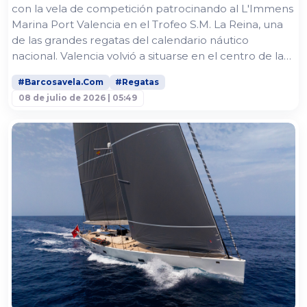
con la vela de competición patrocinando al L'Immens
Marina Port Valencia en el Trofeo S.M. La Reina, una
de las grandes regatas del calendario náutico
nacional. Valencia volvió a situarse en el centro de la
vela mediterránea con la celebración del Trofeo S.M.
#Barcosavela.Com
#Regatas
La Reina - Regata Homenaje a la Armada, una cita de
08 de julio de 2026 | 05:49
referencia para armadores, tripulaciones y clubes
náuticos. La XXVII edición reunió a una amplia flota
internacional...