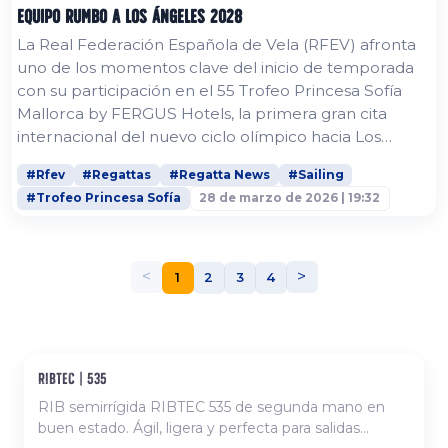
equipo rumbo a Los Ángeles 2028
La Real Federación Española de Vela (RFEV) afronta
uno de los momentos clave del inicio de temporada
con su participación en el 55 Trofeo Princesa Sofía
Mallorca by FERGUS Hotels, la primera gran cita
internacional del nuevo ciclo olímpico hacia Los
Ángeles 2028. El evento, que se celebrará del 30 de
#Rfev
#Regattas
#Regatta News
#Sailing
marzo al 4 de abril en aguas de Mallorca, reunirá a
#Trofeo Princesa Sofía
28 de marzo de 2026 | 19:32
más de 1.100 regatistas y 900 embarcaciones de 62
países, consolidándose como una de las
competiciones más relevantes del...
<
>
1
2
3
4
ribtec | 535
Ocasión
RIB semirrígida RIBTEC 535 de segunda mano en
buen estado. Ágil, ligera y perfecta para salidas