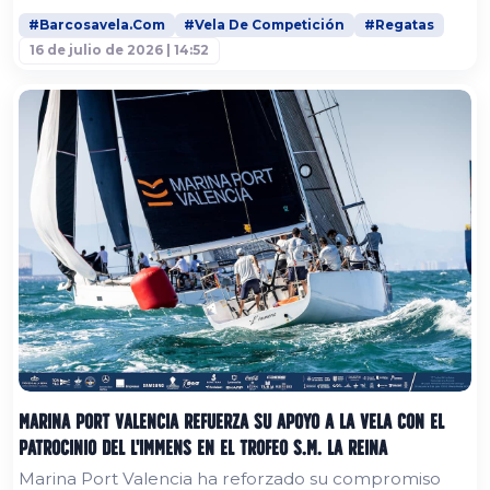
JoySail se ha consolidado como una de las regatas de
#Barcosavela.Com
#Vela De Competición
#Regatas
superyates de referencia en el Mediterráneo. La
16 de julio de 2026 | 14:52
edición de este año volverá a reunir una flota
excepcional de yates de vela construidos por algunos
de los astilleros...
Marina Port Valencia refuerza su apoyo a la vela con el
patrocinio del L'Immens en el Trofeo S.M. La Reina
Marina Port Valencia ha reforzado su compromiso