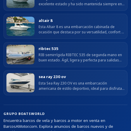
excelente estado y ha sido mantenida siempre en
nuestra náutica. Equipada con dos motores Volvo
Penta D3 de 220 HP cada uno y...
altair 8
Esta Altair 8 es una embarcación cabinada de
ocasión que destaca por su versatilidad, confort y
excelente comportamiento en navegación.
Equipada con un motor Volvo Penta D4 con...
ribtec 535
RIB semirrígida RIBTEC 535 de segunda mano en
buen estado. Ágil, ligera y perfecta para salidas
costeras en la Costa Brava.
sea ray 230 ov
Esta Sea Ray 230 OV es una embarcación
americana de estilo deportivo, ideal para disfrutar
del mar con comodidad y buenas prestaciones.
Destaca por su diseño elegante, su...
GRUPO BOATSWORLD
Encuentra barcos de vela y barcos a motor en venta en
BarcosAMotor.com. Explora anuncios de barcos nuevos y de