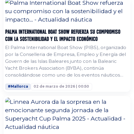
abrirá sus puertas del 29 de abril al 2 de mayo. Los
preparativos se han...
Palma International Boat Show refuerza su compromiso
con la sostenibilidad y el impacto económico
El Palma International Boat Show (PIBS), organizado
por la Conselleria de Empresa, Empleo y Energía del
Govern de las Islas Baleares junto con la Balearic
Yacht Brokers Association (BYBA), continúa
consolidándose como uno de los eventos náuticos
más importantes del Mediterráneo, con un enfoque
#Mallorca
02 de marzo de 2026 | 00:50
cada vez mayor en la sostenibilidad y la
responsabilidad ambiental. La próxima edición se
celebrará del 29 de abril al 2 de mayo en el Moll Vell
de Palma de Mallorca. Este año, los...