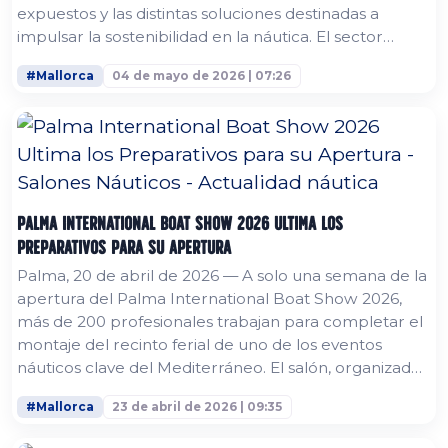
expuestos y las distintas soluciones destinadas a
impulsar la sostenibilidad en la náutica. El sector
náutico, cada vez más concienciado con la necesidad
#Mallorca
04 de mayo de 2026 | 07:26
de proteger el mar, ha aprovechado el escaparate
que ofrece la feria de Palma para presentar motores
eléctricos, embarcaciones híbridas e incluso motos
de agua eléctricas o barcos...
Palma International Boat Show 2026 Ultima los
Preparativos para su Apertura
Palma, 20 de abril de 2026 — A solo una semana de la
apertura del Palma International Boat Show 2026,
más de 200 profesionales trabajan para completar el
montaje del recinto ferial de uno de los eventos
náuticos clave del Mediterráneo. El salón, organizado
por ADRBalears, entidad dependiente de la
#Mallorca
23 de abril de 2026 | 09:35
Consellería de Empresa, Autónomos y Energía, junto
con la Balearic Yacht Brokers Association (BYBA),