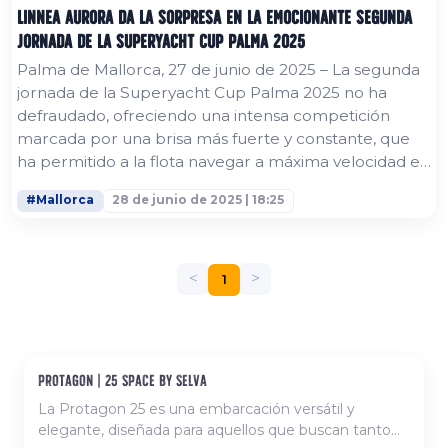
Linnea Aurora da la sorpresa en la emocionante segunda
jornada de la Superyacht Cup Palma 2025
Palma de Mallorca, 27 de junio de 2025 – La segunda
jornada de la Superyacht Cup Palma 2025 no ha
defraudado, ofreciendo una intensa competición
marcada por una brisa más fuerte y constante, que
ha permitido a la flota navegar a máxima velocidad en
un recorrido de cinco tramos y 23 millas náuticas por
#Mallorca
28 de junio de 2025 | 18:25
la bahía de Palma. Linnea Aurora, protagonista
inesperada en Clase A Tras superar los problemas
técnicos del primer día, el Linnea Aurora, un
espectacular Hoek Truly Classic...
<
>
1
protagon | 25 space by selva
Nuevo, disponible para comanda
La Protagon 25 es una embarcación versátil y
elegante, diseñada para aquellos que buscan tanto