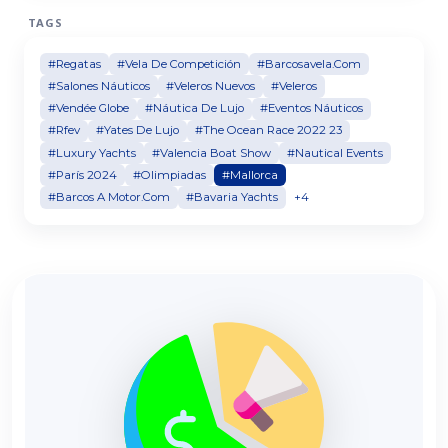
TAGS
#Regatas
#Vela De Competición
#Barcosavela.Com
#Salones Náuticos
#Veleros Nuevos
#Veleros
#Vendée Globe
#Náutica De Lujo
#Eventos Náuticos
#Rfev
#Yates De Lujo
#The Ocean Race 2022 23
#Luxury Yachts
#Valencia Boat Show
#Nautical Events
#París 2024
#Olimpiadas
#Mallorca
#Barcos A Motor.Com
#Bavaria Yachts
+4