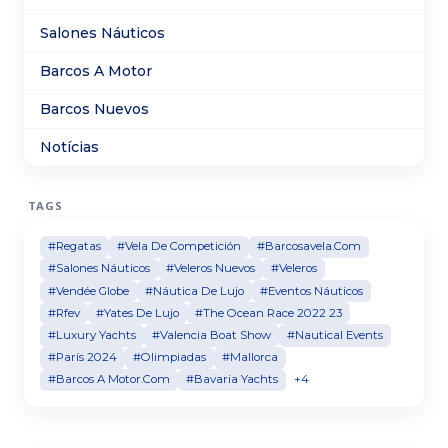
Salones Náuticos
Barcos A Motor
Barcos Nuevos
Notícias
TAGS
#Regatas
#Vela De Competición
#Barcosavela.Com
#Salones Náuticos
#Veleros Nuevos
#Veleros
#Vendée Globe
#Náutica De Lujo
#Eventos Náuticos
#Rfev
#Yates De Lujo
#The Ocean Race 2022 23
#Luxury Yachts
#Valencia Boat Show
#Nautical Events
#París 2024
#Olimpiadas
#Mallorca
#Barcos A Motor.Com
#Bavaria Yachts
+4