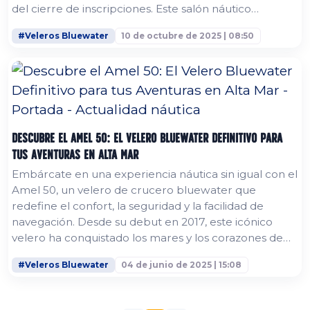
del cierre de inscripciones. Este salón náutico
internacional de Valencia reunirá a 159 marcas
#Veleros Bluewater
10 de octubre de 2025 | 08:50
confirmadas y más de 150 embarcaciones en
exposición, tanto a flote como en seco. Si buscas
barcos a vela de lujo, yates innovadores o las últimas
novedades en navegación, este es el evento...
Descubre el Amel 50: El Velero Bluewater Definitivo para
tus Aventuras en Alta Mar
Embárcate en una experiencia náutica sin igual con el
Amel 50, un velero de crucero bluewater que
redefine el confort, la seguridad y la facilidad de
navegación. Desde su debut en 2017, este icónico
velero ha conquistado los mares y los corazones de
navegantes, con más de 100 unidades entregadas y
#Veleros Bluewater
04 de junio de 2025 | 15:08
mejoras continuas que lo mantienen como líder en su
clase. Perfecto para circunnavegaciones, cruceros
mediterráneos o escapadas de fin de semana, el