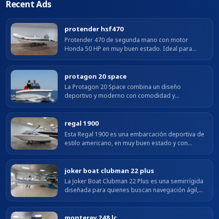
Recent Ads
protender hsf470
Protender 470 de segunda mano con motor
Honda 50 HP en muy buen estado. Ideal para
salidas costeras cómodas y seguras.
protagon 20 space
La Protagon 20 Space combina un diseño
deportivo y moderno con comodidad y
funcionalidad a bordo. Su bañera amplia, el
solárium en proa y la plataforma de baño ofrecen
un...
regal 1900
Esta Regal 1900 es una embarcación deportiva de
estilo americano, en muy buen estado y con
menos de 300 horas de motor, lo que garantiza un
uso moderado y buen mantenimiento....
joker boat clubman 22 plus
La Joker Boat Clubman 22 Plus es una semirrígida
diseñada para quienes buscan navegación ágil,
estable y segura. Su casco en V profunda y
flotadores de alta resistencia aseguran...
monterey 248 lc