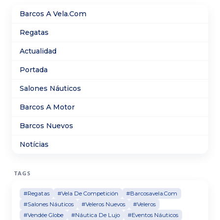
central con parabrisas envolvente y una cabina con
Barcos A Vela.Com
litera doble y WC independiente. Su motorización
fueraborda permite alcanzar un rendimiento ágil y
Regatas
eficiente, ideal para salidas de día o escapadas de fin
de semana.
Actualidad
Portada
Salones Náuticos
Barcos A Motor
Barcos Nuevos
Notícias
TAGS
#Regatas
#Vela De Competición
#Barcosavela.Com
#Salones Náuticos
#Veleros Nuevos
#Veleros
#Vendée Globe
#Náutica De Lujo
#Eventos Náuticos