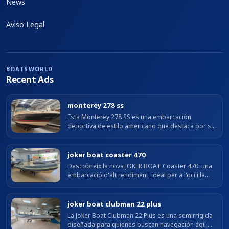
News
Aviso Legal
BOATSWORLD
Recent Ads
monterey 278 ss
Esta Monterey 278 SS es una embarcación
deportiva de estilo americano que destaca por su
diseño elegante, su gran calidad de acabados y su
excelente comportamiento en...
joker boat coaster 470
Descobreix la nova JOKER BOAT Coaster 470: una
embarcació d'alt rendiment, ideal per a l'oci i la
pesca. Perfecta per navegar amb estil.
joker boat clubman 22 plus
La Joker Boat Clubman 22 Plus es una semirrígida
diseñada para quienes buscan navegación ágil,