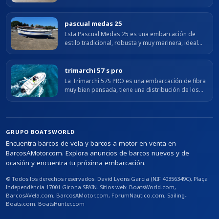
estable y segura. Su casco en V profunda y
flotadores de alta resistencia aseguran...
pascual medas 25
Esta Pascual Medas 25 es una embarcación de
estilo tradicional, robusta y muy marinera, ideal
para disfrutar de la navegación costera con total
seguridad. Destaca por su casco...
trimarchi 57 s pro
La Trimarchi 57S PRO es una embarcación de fibra
muy bien pensada, tiene una distribución de los
elementos ideal. Sus 5,70 metros configurados de
manera óptima permiten un...
GRUPO BOATSWORLD
Encuentra barcos de vela y barcos a motor en venta en
BarcosAMotor.com. Explora anuncios de barcos nuevos y de
ocasión y encuentra tu próxima embarcación.
© Todos los derechos reservados. David Lyons Garcia (NIF 40356349C), Plaça
Independència 17001 Girona SPAIN. Sitios web: BoatsWorld.com,
BarcosAVela.com, BarcosAMotor.com, ForumNautico.com, Sailing-
Boats.com, BoatsHunter.com