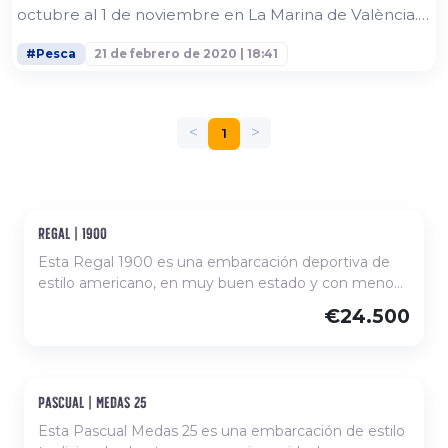
octubre al 1 de noviembre en La Marina de València.
El Valencia Boat Show albergará en 2020 la primera
#Pesca
21 de febrero de 2020 | 18:41
edición de FISHOW, el primer salón internacional de
pesca deportiva de España, que se celebrará en el
marco del certamen valenciano. Esta nueva...
<
>
1
regal | 1900
Ocasión
Esta Regal 1900 es una embarcación deportiva de
estilo americano, en muy buen estado y con menos
de 300 horas de motor, lo que garantiza un uso
€24.500
moderado y buen mantenimiento. Ofrece una
bañera cómoda con asientos envolventes, zona de
proa abierta y plataforma de baño, proporcionando
espacio y confort para disfrutar del mar en salidas de
pascual | medas 25
Ocasión
día con familia o amigos. Su motorización intraborda
asegura una navegación ágil, estable y con buenas
Esta Pascual Medas 25 es una embarcación de estilo