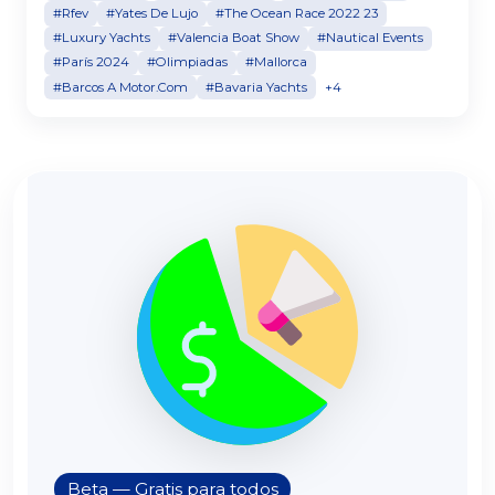
#Rfev
#Yates De Lujo
#The Ocean Race 2022 23
#Luxury Yachts
#Valencia Boat Show
#Nautical Events
#París 2024
#Olimpiadas
#Mallorca
#Barcos A Motor.Com
#Bavaria Yachts
+4
Beta — Gratis para todos